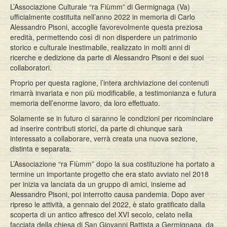
L’Associazione Culturale “ra Fiùmm” di Germignaga (Va)
ufficialmente costituita nell’anno 2022 in memoria di Carlo
Alessandro Pisoni, accoglie favorevolmente questa preziosa
eredità, permettendo così di non disperdere un patrimonio
storico e culturale inestimabile, realizzato in molti anni di
ricerche e dedizione da parte di Alessandro Pisoni e dei suoi
collaboratori.
Proprio per questa ragione, l’intera archiviazione dei contenuti
rimarrà invariata e non più modificabile, a testimonianza e futura
memoria dell’enorme lavoro, da loro effettuato.
Solamente se in futuro ci saranno le condizioni per ricominciare
ad inserire contributi storici, da parte di chiunque sarà
interessato a collaborare, verrà creata una nuova sezione,
distinta e separata.
L’Associazione “ra Fiùmm” dopo la sua costituzione ha portato a
termine un importante progetto che era stato avviato nel 2018
per inizia va lanciata da un gruppo di amici, insieme ad
Alessandro Pisoni, poi interrotto causa pandemia. Dopo aver
ripreso le attività, a gennaio del 2022, è stato gratificato dalla
scoperta di un antico affresco del XVI secolo, celato nella
facciata della chiesa di San Giovanni Battista a Germignaga, da