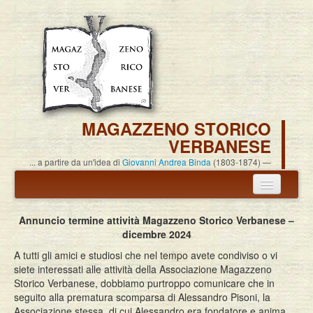
MAGAZZENO STORICO
VERBANESE
... a partire da un'idea di
Giovanni Andrea Binda
(1803-1874)
Annuncio termine attività
Annuncio termine attività Magazzeno Storico Verbanese –
dicembre 2024
Carlo Alessandro Pisoni
A tutti gli amici e studiosi che nel tempo avete condiviso o vi
Associazione
siete interessati alle attività della Associazione Magazzeno
Storico Verbanese, dobbiamo purtroppo comunicare che in
Pubblicazioni
seguito alla prematura scomparsa di Alessandro Pisoni, la
Associazione stessa, di cui Alessandro era fondatore e anima,