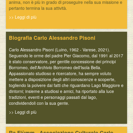
anima, non è più in grado di proseguire nella sua missione e
pertanto termina la sua attività.
>> Leggi di più
Biografia Carlo Alessandro Pisoni
Carlo Alessandro Pisoni (Luino, 1962 - Varese, 2021).
Seguendo le orme del padre Pier Giacomo, dal 1991 al 2017
è stato conservatore, per gentile concessione dei principi
Borromeo, dell'Archivio Borromeo dell'Isola Bella.
Appassionato studioso e ricercatore, ha sempre voluto
mettere a disposizione degli altri conoscenze e scoperte,
togliendo la polvere dai fatti che riguardano Lago Maggiore e
dintorni; insieme a studiosi e amici, ha riportato alla luce
tradizioni, eventi e personaggi passati dal lago,
condividendoli con la sua gente.
>> Leggi di più
Ra Fiùmm - Associazione Culturale Carlo