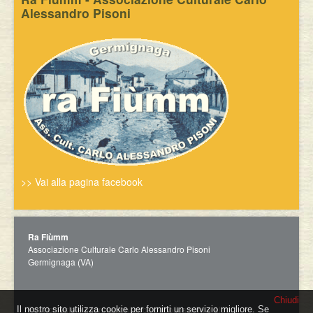
Alessandro Pisoni
>> Vai alla pagina facebook
Ra Fiùmm
Associazione Culturale Carlo Alessandro Pisoni
Germignaga (VA)
Chiudi
Per richieste e informazioni circa pubblicazioni e altro,
Il nostro sito utilizza cookie per fornirti un servizio migliore. Se