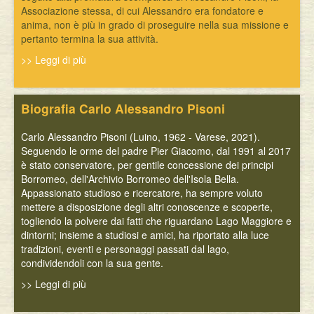
Associazione stessa, di cui Alessandro era fondatore e
anima, non è più in grado di proseguire nella sua missione e
pertanto termina la sua attività.
>> Leggi di più
Biografia Carlo Alessandro Pisoni
Carlo Alessandro Pisoni (Luino, 1962 - Varese, 2021).
Seguendo le orme del padre Pier Giacomo, dal 1991 al 2017
è stato conservatore, per gentile concessione dei principi
Borromeo, dell'Archivio Borromeo dell'Isola Bella.
Appassionato studioso e ricercatore, ha sempre voluto
mettere a disposizione degli altri conoscenze e scoperte,
togliendo la polvere dai fatti che riguardano Lago Maggiore e
dintorni; insieme a studiosi e amici, ha riportato alla luce
tradizioni, eventi e personaggi passati dal lago,
condividendoli con la sua gente.
>> Leggi di più