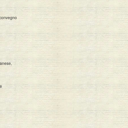
l convegno
banese,
 e