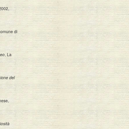
 2002,
Comune di
meo
, La
sione del
nese,
iosità