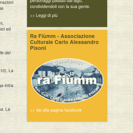
personaggi passati dal lago,
onazioni
condividendoli con la sua gente.
se
>> Leggi di più
mi,
mici ed
Ra Fiùmm - Associazione
Culturale Carlo Alessandro
Pisoni
le del
010)
, La
a-Intra
sa
, La
>> Vai alla pagina facebook