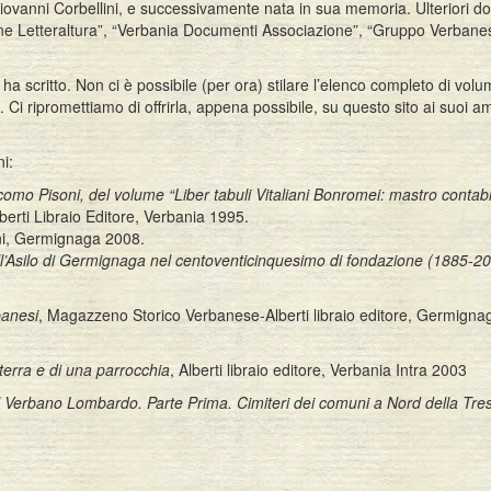
ovanni Corbellini, e successivamente nata in sua memoria. Ulteriori d
ione Letteraltura”, “Verbania Documenti Associazione”, “Gruppo Verbane
ha scritto. Non ci è possibile (per ora) stilare l’elenco completo di volu
. Ci ripromettiamo di offrirla, appena possibile, su questo sito ai suoi a
i:
acomo Pisoni, del volume “Liber tabuli Vitaliani Bonromei: mastro contabi
lberti Libraio Editore, Verbania 1995.
ni, Germignaga 2008.
ull’Asilo di Germignaga nel centoventicinquesimo di fondazione (1885-2
banesi
, Magazzeno Storico Verbanese-Alberti libraio editore, Germignag
terra e di una parrocchia
, Alberti libraio editore, Verbania Intra 2003
el Verbano Lombardo. Parte Prima. Cimiteri dei comuni a Nord della Tre