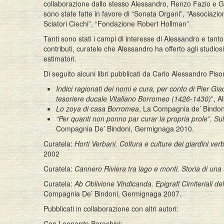
collaborazione dallo stesso Alessandro, Renzo Fazio e Gi
sono state fatte in favore di “Sonata Organi”, “Associaz
Sciatori Ciechi”, “Fondazione Robert Hollman”.
Tanti sono stati i campi di interesse di Alessandro e tanto 
contributi, curatele che Alessandro ha offerto agli studiosi
estimatori.
Di seguito alcuni libri pubblicati da Carlo Alessandro Pison
Indici ragionati dei nomi e cura, per conto di Pier Gi
tesoriere ducale Vitaliano Borromeo (1426-1430)
”, A
Lo zoya di casa Borromea
, La Compagnia de’ Bindo
“Per quanti non ponno par curar la propria prole”. S
Compagnia De’ Bindoni, Germignaga 2010.
Curatela:
Horti Verbani. Coltura e culture dei giardini ver
2002
Curatela:
Cannero Riviera tra lago e monti. Storia di una 
Curatela:
Ab Oblivione Vindicanda. Epigrafi Cimiteriali d
Compagnia De’ Bindoni, Germignaga 2007.
Pubblicati in collaborazione con altri autori:
Con Leonardo Parachini: