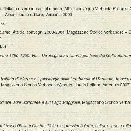
rdino italiano e verbanese nel mondo, Atti dl convegno Verbania-Pallanza
Alberti libraio editore, Verbania 2003
ssi:
piante
, Atti dei convegni 2003-2004, Magazzeno Storico Verbanese – 
5
zzi:
 Verbano 1750-1950. Vol I. Da Belgirate a Cannobio. Isole del Golfo Borro
l trattato di Worms e il passaggio dalla Lombardia al Piemonte. In occa
, Magazzeno Storico Verbanese/Alberto Libraio Editore, Verbania 2007.
tori alle Isole Borromee e sul Lago Maggiore
, Magazzeno Storico Verba
vest d’Italia e Canton Ticino: espressioni d’arte, cultura, fede e relig