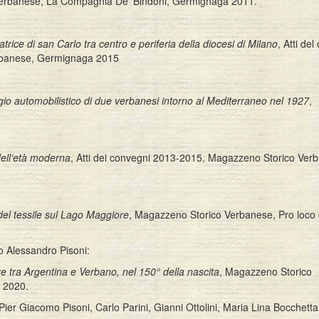
Verbanese, La Compagnia De’ Bindoni, Germignaga 2011.
rice di san Carlo tra centro e periferia della diocesi di Milano
, Atti de
erbanese, Germignaga 2015
ggio automobilistico di due verbanesi intorno al Mediterraneo nel 1927
,
dell’età moderna
, Atti dei convegni 2013-2015, Magazzeno Storico Ver
 del tessile sul Lago Maggiore
, Magazzeno Storico Verbanese, Pro loco
lo Alessandro Pisoni:
ore tra Argentina e Verbano, nel 150° della nascita
, Magazzeno Storico
 2020.
er Giacomo Pisoni, Carlo Parini, Gianni Ottolini, Maria Lina Bocchetta