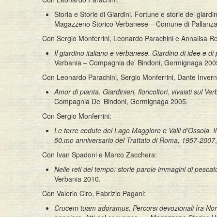
Storia e Storie di Giardini. Fortune e storie del gia
Magazzeno Storico Verbanese – Comune di Pallanza – 
Con Sergio Monferrini, Leonardo Parachini e Annalisa Ro
Il giardino italiano e verbanese. Giardino di idee e di 
Verbania – Compagnia de’ Bindoni, Germignaga 200
Con Leonardo Parachini, Sergio Monferrini, Dante Inverni
Amor di pianta. Giardinieri, floricoltori, vivaisti sul
Compagnia De’ Bindoni, Germignaga 2005.
Con Sergio Monferrini:
Le terre cedute del Lago Maggiore e Valli d’Ossola. I
50.mo anniversario del Trattato di Roma, 1957-2007
Con Ivan Spadoni e Marco Zacchera:
Nelle reti del tempo: storie parole immagini di pesca
Verbania 2010.
Con Valerio Ciro, Fabrizio Pagani:
Crucem tuam adoramus. Percorsi devozionali fra Nord O