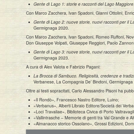
Gente di Lago 1: storie e racconti del Lago Maggiore
Con Marco Zacchera, Ivan Spadoni, Gianni Ottolini, Enric
Gente di Lago 2: nuove storie, nuovi racconti per il
Germignaga 2020.
Con Marco Zacchera, Ivan Spadoni, Romeo Ruffoni, Novello
Don Giuseppe Volpati, Giuseppe Reggiori, Paolo Zannon
Gente di Lago 3: nuove storie, nuovi racconti per il
Germignaga 2023.
A cura di Alex Valota e Fabrizio Pagani:
La Brocca di Sambuco. Religiosità, credenze e tradiz
Verbanese, La Compagnia De’ Bindoni, Germignaga
Oltre ai testi sopracitati, Carlo Alessandro Pisoni ha pubbl
«Il Rondò», Francesco Nastro Editore, Luino;
«Verbanus», Alberti Libraio Editore/Società dei Verban
«Loci Travaliae», Biblioteca Civica di Porto Valtravagl
«Vallintrasche – Memorie di genti tra Val Grande e
«Almanacco storico Ossolano», Grossi Edizioni, Do