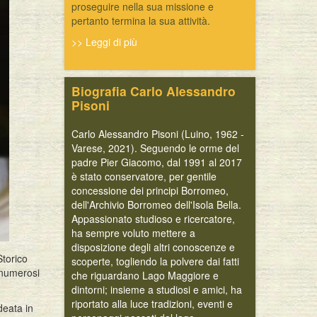
proseguire nella sua missione e
pertanto termina la sua attività.
>> Leggi di più
Biografia Carlo Alessandro
Pisoni
Carlo Alessandro Pisoni (Luino, 1962 -
Varese, 2021). Seguendo le orme del
padre Pier Giacomo, dal 1991 al 2017
è stato conservatore, per gentile
concessione dei principi Borromeo,
dell'Archivio Borromeo dell'Isola Bella.
Appassionato studioso e ricercatore,
ha sempre voluto mettere a
disposizione degli altri conoscenze e
Storico
scoperte, togliendo la polvere dai fatti
 numerosi
che riguardano Lago Maggiore e
dintorni; insieme a studiosi e amici, ha
riportato alla luce tradizioni, eventi e
deata in