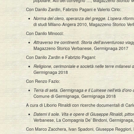
popolare
, Atti del convegno …, Magazzeno Storico 
Con Danilo Zardin, Fabrizio Pagani e Valerio Cirio:
Norma del clero, speranza del gregge. L’opera riformat
di studi Milano-Angera 2010, Magazzeno Storico V
Con Danilo Minocci:
Attraverso tre continenti. Storia dell’avventuroso via
Magazzeno Storico Verbanese, Germignaga 2017
Con Danilo Zardin e Fabrizio Pagani:
Religione, cerimoniale e società nelle terre milanesi 
Germignaga 2018
Con Renzo Fazio:
Terra di seta. Germignaga e il Luinese nell’età d’oro
Comune di Germignaga, Germignaga 2018
A cura di Liborio Rinaldi con ricerche documentali di Car
Datemi il sole. Vita e opere di Giuseppe Rinaldi, pitt
Verbanese, La Compagnia De’ Bindoni, Germignaga,
Con Marco Zacchera, Ivan Spadoni, Giuseppe Reggiori, Pi