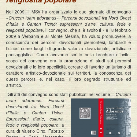
Nel 2009, il MSV ha organizzato le due giornate di convegno
«Crucem tuam adoramus». Percorsi devozionali fra Nord Ovest
d’Italia e Canton Ticino; espressioni d’atre, cultura, fede e
religiosità popolare
, Il convegno, che si è svolto il 7 e l’8 febbraio
2009 a Verbania e al Monte Mesma, ha voluto promuovere la
conoscenza dei percorsi devozionali piemontesi, lombardi e
ticinesi come luoghi di grande valenza devozionale, artistica e
paesaggistica. Come avevamo scritto nella brochure d’invito
scopo del convegno era la promozione di studi sui percorsi
devozionali e le loro specificità, cercare di favorire un turismo di
carattere artistico-devozionale sui territori, la conoscenza dei
questi percorsi e, nel caso, il loro degrado strutturale ed
artistico.
Gli atti del convegno sono stati pubblicati nel volume
Crucem
tuam adoramus. Percorsi
devozionali fra Nord Ovest
d’Italia e Canton Ticino.
Espressioni d’arte, cultura,
fede e religiosità popolare
, a
cura di Valerio Cirio, Fabrizio
Pagani e Carlo Alessandro