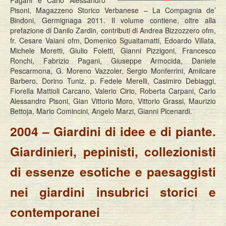
Pisoni, Magazzeno Storico Verbanese – La Compagnia de’
Bindoni, Germignaga 2011. Il volume contiene, oltre alla
prefazione di Danilo Zardin, contributi di Andrea Bizzozzero ofm,
fr. Cesare Vaiani ofm, Domenico Sguaitamatti, Edoardo Villata,
Michele Moretti, Giulio Foletti, Gianni Pizzigoni, Francesco
Ronchi, Fabrizio Pagani, Giuseppe Armocida, Daniele
Pescarmona, G. Moreno Vazzoler, Sergio Monferrini, Amilcare
Barbero, Dorino Tuniz, p. Fedele Merelli, Casimiro Debiaggi,
Fiorella Mattioli Carcano, Valerio Cirio, Roberta Carpani, Carlo
Alessandro Pisoni, Gian Vittorio Moro, Vittorio Grassi, Maurizio
Bettoja, Mario Comincini, Angelo Marzi, Gianni Picenardi.
2004 – Giardini di idee e di piante.
Giardinieri, pepinisti, collezionisti
di essenze esotiche e paesaggisti
nei giardini insubrici storici e
contemporanei