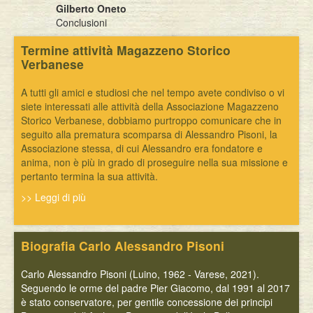
Gilberto Oneto
Conclusioni
Termine attività Magazzeno Storico
Verbanese
A tutti gli amici e studiosi che nel tempo avete condiviso o vi
siete interessati alle attività della Associazione Magazzeno
Storico Verbanese, dobbiamo purtroppo comunicare che in
seguito alla prematura scomparsa di Alessandro Pisoni, la
Associazione stessa, di cui Alessandro era fondatore e
anima, non è più in grado di proseguire nella sua missione e
pertanto termina la sua attività.
>> Leggi di più
Biografia Carlo Alessandro Pisoni
Carlo Alessandro Pisoni (Luino, 1962 - Varese, 2021).
Seguendo le orme del padre Pier Giacomo, dal 1991 al 2017
è stato conservatore, per gentile concessione dei principi