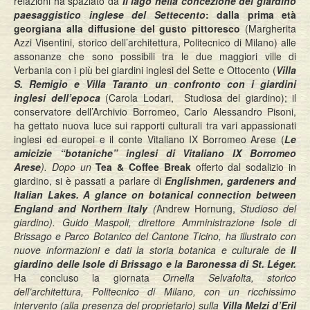
relazioni ha spaziato da
Il lago nella concezione del giardino
paesaggistico inglese del Settecento
:
dalla prima età
georgiana alla diffusione del gusto pittoresco
(Margherita
Azzi Visentini, storico dell’architettura, Politecnico di Milano) alle
assonanze che sono possibili tra le due maggiori ville di
Verbania con i più bei giardini inglesi del Sette e Ottocento (
Villa
S. Remigio e Villa Taranto un confronto con i giardini
inglesi dell’epoca
(Carola Lodari, Studiosa del giardino); il
conservatore dell’Archivio Borromeo, Carlo Alessandro Pisoni,
ha gettato nuova luce sui rapporti culturali tra vari appassionati
inglesi ed europei e il conte Vitaliano IX Borromeo Arese (
Le
amicizie “botaniche” inglesi di Vitaliano IX Borromeo
Arese
). Dopo un
Tea & Coffee Break
offerto dal sodalizio in
giardino, si è passati a parlare di
Englishmen, gardeners and
Italian Lakes. A glance on botanical connection between
England and Northern Italy
(
Andrew Hornung,
Studioso del
giardino). Guido Maspoli, direttore Amministrazione Isole di
Brissago e Parco Botanico del Cantone Ticino, ha illustrato con
nuove informazioni e dati la storia botanica e culturale de
Il
giardino delle Isole di Brissago e la Baronessa di St. Léger.
Ha concluso la giornata
Ornella Selvafolta, storico
dell’architettura, Politecnico di Milano, con un ricchissimo
intervento (alla presenza del proprietario) sulla
Villa Melzi d’Eril