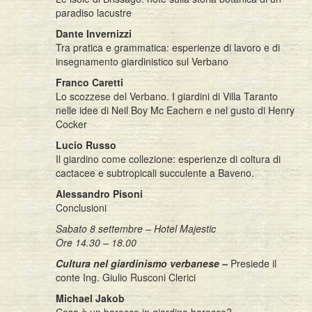
paradiso lacustre
Dante Invernizzi
Tra pratica e grammatica: esperienze di lavoro e di
insegnamento giardinistico sul Verbano
Franco Caretti
Lo scozzese del Verbano. I giardini di Villa Taranto
nelle idee di Neil Boy Mc Eachern e nel gusto di Henry
Cocker
Lucio Russo
Il giardino come collezione: esperienze di coltura di
cactacee e subtropicali succulente a Baveno.
Alessandro Pisoni
Conclusioni
Sabato 8 settembre – Hotel Majestic
Ore 14.30 – 18.00
Cultura nel giardinismo verbanese –
Presiede il
conte Ing. Giulio Rusconi Clerici
Michael Jakob
Cosa è un barocco in giardino barocco?