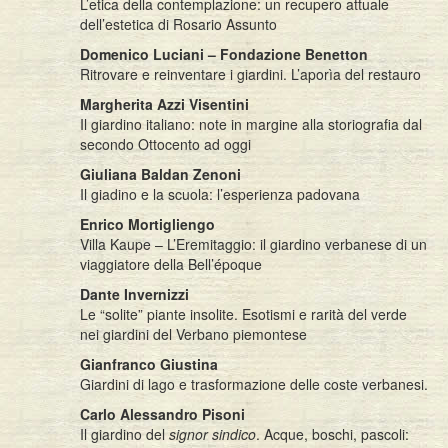
L’etica della contemplazione: un recupero attuale
dell’estetica di Rosario Assunto
Domenico Luciani – Fondazione Benetton
Ritrovare e reinventare i giardini. L’aporìa del restauro
Margherita Azzi Visentini
Il giardino italiano: note in margine alla storiografia dal
secondo Ottocento ad oggi
Giuliana Baldan Zenoni
Il giadino e la scuola: l’esperienza padovana
Enrico Mortigliengo
Villa Kaupe – L’Eremitaggio: il giardino verbanese di un
viaggiatore della Bell’époque
Dante Invernizzi
Le “solite” piante insolite. Esotismi e rarità del verde
nei giardini del Verbano piemontese
Gianfranco Giustina
Giardini di lago e trasformazione delle coste verbanesi.
Carlo Alessandro Pisoni
Il giardino del
signor sindico
. Acque, boschi, pascoli: