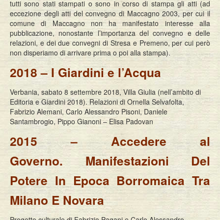
tutti sono stati stampati o sono in corso di stampa gli atti (ad
Eventi
eccezione degli atti del convegno di Maccagno 2003, per cui il
comune di Maccagno non ha manifestato interesse alla
pubblicazione, nonostante l’importanza del convegno e delle
relazioni, e dei due convegni di Stresa e Premeno, per cui però
non disperiamo di arrivare prima o poi alla stampa).
2018 – I Giardini e l’Acqua
Verbania, sabato 8 settembre 2018, Villa Giulia (nell’ambito di
Editoria e Giardini 2018). Relazioni di Ornella Selvafolta,
Fabrizio Alemani, Carlo Alessandro Pisoni, Daniele
Santambrogio, Pippo Gianoni – Elisa Padovan
2015 – Accedere al
Governo.
Manifestazioni Del
Potere In Epoca Borromaica Tra
Milano E Novara
Progetto culturale di Fabrizio Pagani e Carlo Alessandro