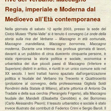
Regia, imperiale e Moderna dal
Medioevo all’Età contemporanea
Nella giornata di sabato 12 aprile 2003, presso la sede del
Civico Museo “Parisi-Valle” si è tenuto il convegno
Le onde della
storia sulla riva del Verbano – Maccagno in età comunale,
Maccagno mandelliana, Maccagno borromea, Maccagno
moderna
. Durante una intensa ma proficua giornata di lavori,
davanti a un pubblico di circa duecento cinquanta persone, è
stata ripercorsa la storia politica e sociale, economica e
urbanistica dei due piccoli paesi di Maccagno (Inferiore e
Superiore) distinti in antico, e riuniti in un unico comune solo nel
XX secolo. I temi trattati hanno spaziato dall’organizzazione
politica e feudale del Verbano tra Trecento e Quattrocento
(prolusione al convegno, della professoressa Gigliola Soldi
Rondinini della Statale di Milano), all’arte pittorica di Antonio Da
Tradate e della sua cerchia (Pierangelo Frigerio), alla Maccagno
feudale dei Mandelli (Elisabetta Canobbio) e dei Borromeo
(Carlo Alessandro Pisoni); il tessuto urbanistico e sociale è stato
invece illustrato dai contributi di Federico Crimi e Sergio Baroli. Il