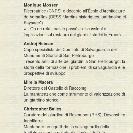
Monique Mosser
Ricercatrice (CNRS) e docente all’École d’Architecture
de Versailles (DESS “Jardins historiques, patrimoine et
Paysage”)
«…On ne refait pas le passé»: discussioni e
implicazioni sul restauro dei giardini storici in Francia
Andrej Reiman
Capo specialista del Comitato di Salvaguardia dei
Monumenti Storici di San Pietroburgo
Trecento anni di arte dei giardini a San Pietroburgo: la
storia della formazione, i problemi di salvaguardia e le
prospettive di sviluppo
Mirella Macera
Direttore del Castello di Racconigi
La manutenzione come strumento di valorizzazione di
un giardino storico
Christopher Bailes
Curatore del giardino di Rosemoor (RHS), Devonshire,
Inghilterra
Mantenere un equilibrio: la salvaguardia della
tradizione storica nei giardini inglesi dell’età