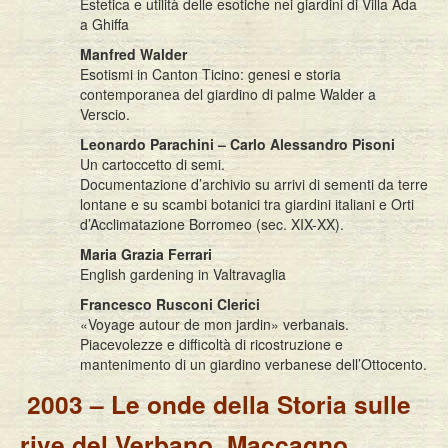
Estetica e utilità delle esotiche nei giardini di Villa Ada
a Ghiffa
Manfred Walder
Esotismi in Canton Ticino: genesi e storia
contemporanea del giardino di palme Walder a
Verscio.
Leonardo Parachini – Carlo Alessandro Pisoni
Un cartoccetto di semi.
Documentazione d’archivio su arrivi di sementi da terre
lontane e su scambi botanici tra giardini italiani e Orti
d’Acclimatazione Borromeo (sec. XIX-XX).
Maria Grazia Ferrari
English gardening in Valtravaglia
Francesco Rusconi Clerici
«Voyage autour de mon jardin» verbanais.
Piacevolezze e difficoltà di ricostruzione e
mantenimento di un giardino verbanese dell’Ottocento.
2003 – Le onde della Storia sulle
rive del Verbano. Maccagno