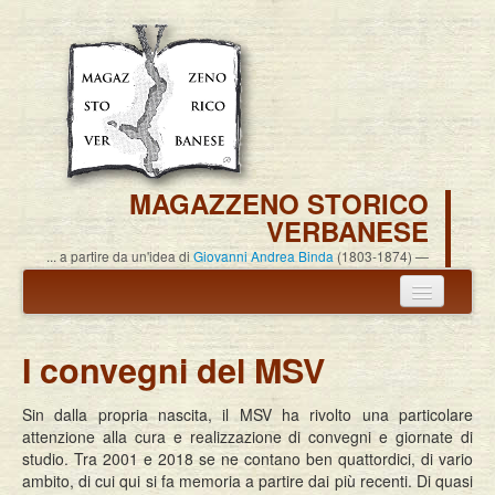
MAGAZZENO STORICO
VERBANESE
... a partire da un'idea di
Giovanni Andrea Binda
(1803-1874)
Annuncio termine attività
I convegni del MSV
Carlo Alessandro Pisoni
Sin dalla propria nascita, il MSV ha rivolto una particolare
Associazione
attenzione alla cura e realizzazione di convegni e giornate di
studio. Tra 2001 e 2018 se ne contano ben quattordici, di vario
Pubblicazioni
ambito, di cui qui si fa memoria a partire dai più recenti. Di quasi