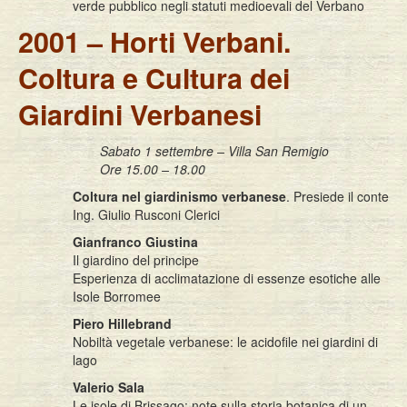
verde pubblico negli statuti medioevali del Verbano
2001 – Horti Verbani.
Coltura e Cultura dei
Giardini Verbanesi
Sabato 1 settembre – Villa San Remigio
Ore 15.00 – 18.00
Coltura nel giardinismo verbanese
. Presiede il conte
Ing. Giulio Rusconi Clerici
Gianfranco Giustina
Il giardino del principe
Esperienza di acclimatazione di essenze esotiche alle
Isole Borromee
Piero Hillebrand
Nobiltà vegetale verbanese: le acidofile nei giardini di
lago
Valerio Sala
Le isole di Brissago: note sulla storia botanica di un