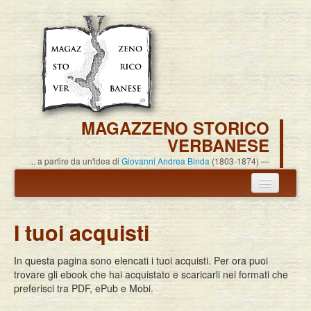
MAGAZZENO STORICO
VERBANESE
... a partire da un'idea di
Giovanni Andrea Binda
(1803-1874)
Annuncio termine attività
I tuoi acquisti
Carlo Alessandro Pisoni
In questa pagina sono elencati i tuoi acquisti. Per ora puoi
Associazione
trovare gli ebook che hai acquistato e scaricarli nei formati che
preferisci tra PDF, ePub e Mobi.
Pubblicazioni