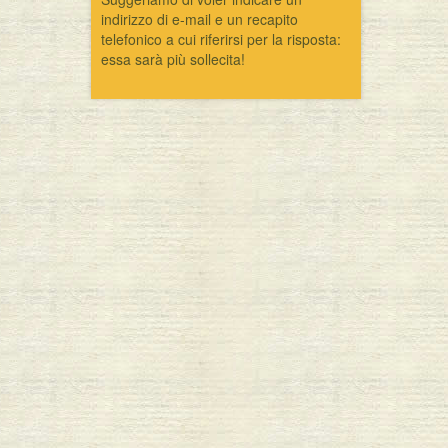
indirizzo di e-mail e un recapito
telefonico a cui riferirsi per la risposta:
essa sarà più sollecita!