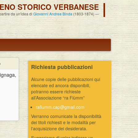
ENO STORICO VERBANESE
 partire da un'idea di
Giovanni Andrea Binda
(1803-1874)
o
Richiesta pubblicazioni
ignaga,
Alcune copie delle pubblicazioni qui
elencate ed ancora disponibili,
potranno essere richieste
all’Associazione “ra Fiùmm”
rafiumm.cap@gmail.com
Verranno comunicate la disponibilità
dei titoli richiesti e le modalità per
l'acquisizione dei desiderata.
Suggeriamo di voler indicare un