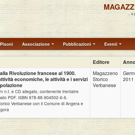
MAGAZZ
... a
Pisoni
Associazione
Pubblicazioni
Eventi
Editore
Ann
alla Rivoluzione francese al 1900.
Magazzeno
Germ
 attività economiche, le attività e i servizi
Storico
2011
opolazione
Verbanese
b/n n.t. e CD allegato, contenente trentatre
rmato PDF. ISBN 978-88-904502-6-6.
orico Verbanese con il Comune di Angera e
egora