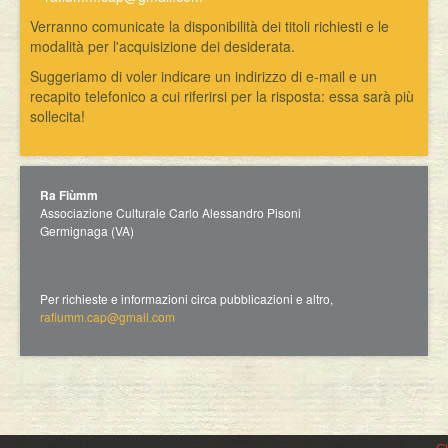
Verranno comunicate la disponibilità dei titoli richiesti e le
modalità per l'acquisizione dei desiderata.
Suggeriamo di voler indicare un indirizzo di e-mail e un
recapito telefonico a cui riferirsi per la risposta: essa sarà più
sollecita!
Ra Fiùmm
Associazione Culturale Carlo Alessandro Pisoni
Germignaga (VA)
Per richieste e informazioni circa pubblicazioni e altro,
rafiumm.cap@gmail.com