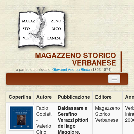
MAGAZZENO STORICO
VERBANESE
... a partire da un'idea di
Giovanni Andrea Binda
(1803-1874)
Annuncio termine attività
Copertina
Autore
Pubblicazione
Editore
An
Carlo Alessandro Pisoni
Fabio
Baldassare e
Magazzeno
Ver
Copiatti
Serafino
Storico
Intra
Associazione
-
Verazzi pittori
Verbanese
200
Valerio
del lago
Pubblicazioni
Cirio
Maggiore.