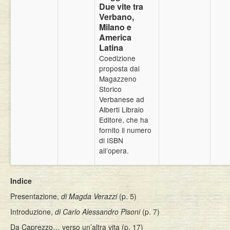
Due vite tra
Eventi
Verbano,
Milano e
America
Latina
Coedizione
proposta dal
Magazzeno
Storico
Verbanese ad
Alberti Libraio
Editore, che ha
fornito il numero
di ISBN
all’opera.
Indice
Presentazione,
di Magda Verazzi
(p. 5)
Introduzione,
di Carlo Alessandro Pisoni
(p. 7)
Da Caprezzo… verso un’altra vita (p. 17)