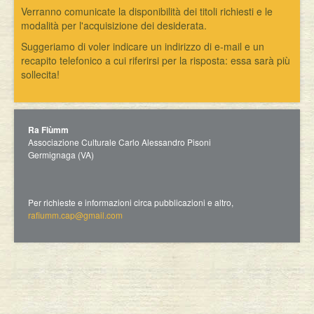
Verranno comunicate la disponibilità dei titoli richiesti e le
modalità per l'acquisizione dei desiderata.
Suggeriamo di voler indicare un indirizzo di e-mail e un
recapito telefonico a cui riferirsi per la risposta: essa sarà più
sollecita!
Ra Fiùmm
Associazione Culturale Carlo Alessandro Pisoni
Germignaga (VA)
Per richieste e informazioni circa pubblicazioni e altro,
rafiumm.cap@gmail.com