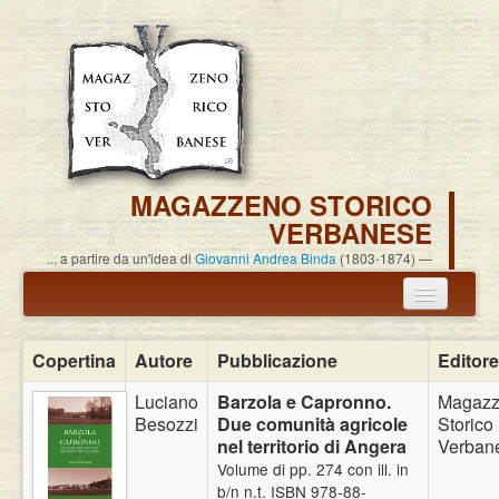
MAGAZZENO STORICO
VERBANESE
... a partire da un'idea di
Giovanni Andrea Binda
(1803-1874)
Annuncio termine attività
Copertina
Autore
Pubblicazione
Editore
Carlo Alessandro Pisoni
Luciano
Barzola e Capronno.
Magaz
Besozzi
Due comunità agricole
Storico
Associazione
nel territorio di Angera
Verban
Volume di pp. 274 con ill. in
Pubblicazioni
b/n n.t. ISBN 978-88-