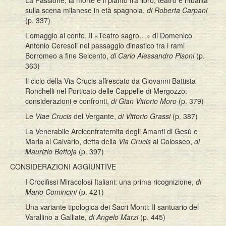
La Passione, la morte e il pianto fra libro, teatro e ritualità
sulla scena milanese in età spagnola,
di Roberta Carpani
(p. 337)
L’omaggio al conte. Il «Teatro sagro…» di Domenico
Antonio Ceresoli nel passaggio dinastico tra i rami
Borromeo a fine Seicento,
di Carlo Alessandro Pisoni
(p.
363)
Il ciclo della Via Crucis affrescato da Giovanni Battista
Ronchelli nel Porticato delle Cappelle di Mergozzo:
considerazioni e confronti,
di Gian Vittorio Moro
(p. 379)
Le
Viae Crucis
del Vergante,
di Vittorio Grassi
(p. 387)
La Venerabile Arciconfraternita degli Amanti di Gesù e
Maria al Calvario, detta della
Via Crucis
al Colosseo,
di
Maurizio Bettoja
(p. 397)
CONSIDERAZIONI AGGIUNTIVE
I Crocifissi Miracolosi Italiani: una prima ricognizione,
di
Mario Comincini
(p. 421)
Una variante tipologica dei Sacri Monti: Il santuario del
Varallino a Galliate,
di Angelo Marzi
(p. 445)