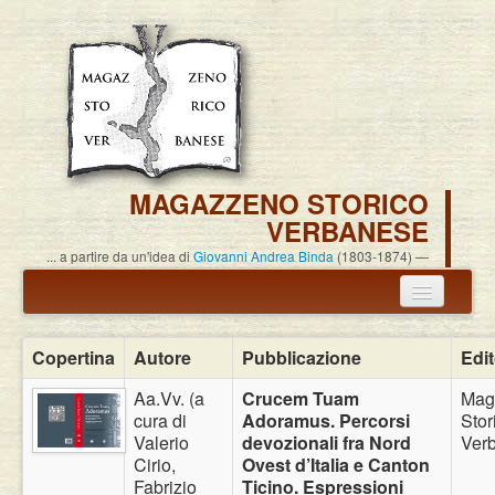
MAGAZZENO STORICO
VERBANESE
... a partire da un'idea di
Giovanni Andrea Binda
(1803-1874)
Annuncio termine attività
Copertina
Autore
Pubblicazione
Edi
Carlo Alessandro Pisoni
Aa.Vv. (a
Crucem Tuam
Mag
cura di
Adoramus. Percorsi
Stor
Associazione
Valerio
devozionali fra Nord
Ver
Cirio,
Ovest d’Italia e Canton
Pubblicazioni
Fabrizio
Ticino. Espressioni