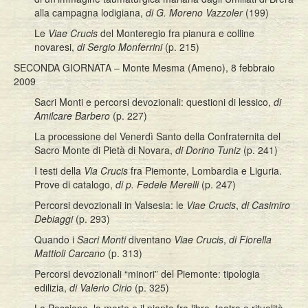
alla campagna lodigiana,
di G. Moreno Vazzoler
(199)
Le
Viae Crucis
del Monteregio fra pianura e colline
novaresi,
di Sergio Monferrini
(p. 215)
SECONDA GIORNATA – Monte Mesma (Ameno), 8 febbraio
2009
Sacri Monti e percorsi devozionali: questioni di lessico,
di
Amilcare Barbero
(p. 227)
La processione del Venerdì Santo della Confraternita del
Sacro Monte di Pietà di Novara,
di Dorino Tuniz
(p. 241)
I testi della
Via Crucis
fra Piemonte, Lombardia e Liguria.
Prove di catalogo,
di p. Fedele Merelli
(p. 247)
Percorsi devozionali in Valsesia: le
Viae Crucis
,
di Casimiro
Debiaggi
(p. 293)
Quando i
Sacri Monti
diventano
Viae Crucis
,
di Fiorella
Mattioli Carcano
(p. 313)
Percorsi devozionali “minori” del Piemonte: tipologia
edilizia,
di Valerio Cirio
(p. 325)