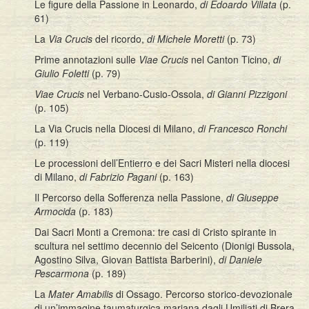
Le figure della Passione in Leonardo,
di Edoardo Villata
(p.
61)
La
Via Crucis
del ricordo,
di Michele Moretti
(p. 73)
Prime annotazioni sulle
Viae Crucis
nel Canton Ticino,
di
Giulio Foletti
(p. 79)
Viae Crucis
nel Verbano-Cusio-Ossola,
di Gianni Pizzigoni
(p. 105)
La Via Crucis nella Diocesi di Milano,
di Francesco Ronchi
(p. 119)
Le processioni dell’Entierro e dei Sacri Misteri nella diocesi
di Milano,
di Fabrizio Pagani
(p. 163)
Il Percorso della Sofferenza nella Passione,
di Giuseppe
Armocida
(p. 183)
Dai Sacri Monti a Cremona: tre casi di Cristo spirante in
scultura nel settimo decennio del Seicento (Dionigi Bussola,
Agostino Silva, Giovan Battista Barberini),
di Daniele
Pescarmona
(p. 189)
La
Mater Amabilis
di Ossago. Percorso storico-devozionale
di un’immagine taumaturgica mariana dagli Umiliati di Brera