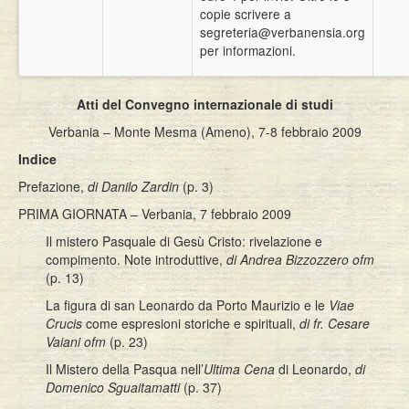
copie scrivere a
segreteria@verbanensia.org
per informazioni.
Atti del Convegno internazionale di studi
Verbania – Monte Mesma (Ameno), 7-8 febbraio 2009
Indice
Prefazione,
di Danilo Zardin
(p. 3)
PRIMA GIORNATA – Verbania, 7 febbraio 2009
Il mistero Pasquale di Gesù Cristo: rivelazione e
compimento. Note introduttive,
di Andrea Bizzozzero ofm
(p. 13)
La figura di san Leonardo da Porto Maurizio e le
Viae
Crucis
come espresioni storiche e spirituali,
di fr. Cesare
Vaiani ofm
(p. 23)
Il Mistero della Pasqua nell’
Ultima Cena
di Leonardo,
di
Domenico Sguaitamatti
(p. 37)