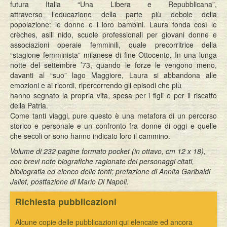
futura Italia “Una Libera e Repubblicana”,
attraverso l’educazione della parte più debole della
popolazione: le donne e i loro bambini. Laura fonda così le
crèches, asili nido, scuole professionali per giovani donne e
associazioni operaie femminili, quale precorritrice della
“stagione femminista” milanese di fine Ottocento. In una lunga
notte del settembre ’73, quando le forze le vengono meno,
davanti al “suo” lago Maggiore, Laura si abbandona alle
emozioni e ai ricordi, ripercorrendo gli episodi che più
hanno segnato la propria vita, spesa per i figli e per il riscatto
della Patria.
Come tanti viaggi, pure questo è una metafora di un percorso
storico e personale e un confronto fra donne di oggi e quelle
che secoli or sono hanno indicato loro il cammino.
Volume di 232 pagine formato pocket (in ottavo, cm 12 x 18),
con brevi note biografiche ragionate dei personaggi citati,
bibliografia ed elenco
delle fonti; prefazione di Annita Garibaldi
Jallet, postfazione di Mario Di Napoli.
Richiesta pubblicazioni
Alcune copie delle pubblicazioni qui elencate ed ancora