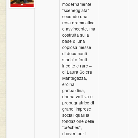
modernamente
Eventi
“sceneggiata”
secondo una
resa drammatica
e avvincente, ma
costruita sulla
base di una
copiosa messe
di documenti
storici e fonti
inedite e rare –
di Laura Solera
Mantegazza,
eroina
garibaldina,
donna volitiva e
propugnatrice di
grandi imprese
sociali quali la
fondazione delle
“crèches”,
ricoveri per i