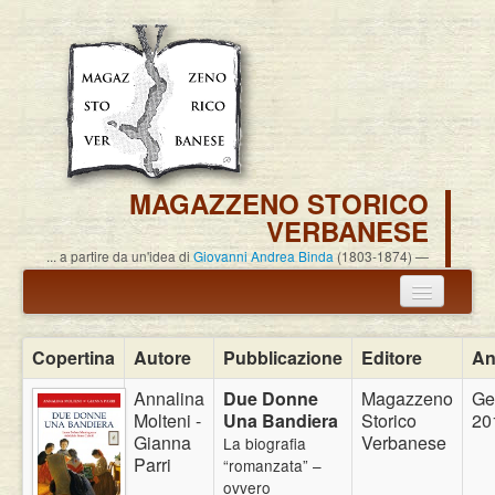
MAGAZZENO STORICO
VERBANESE
... a partire da un'idea di
Giovanni Andrea Binda
(1803-1874)
Annuncio termine attività
Copertina
Autore
Pubblicazione
Editore
An
Carlo Alessandro Pisoni
Annalina
Due Donne
Magazzeno
Ge
Molteni -
Una Bandiera
Storico
20
Associazione
Gianna
Verbanese
La biografia
Parri
“romanzata” –
Pubblicazioni
ovvero