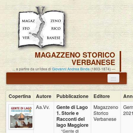
MAGAZZENO STORICO
VERBANESE
... a partire da un'idea di
Giovanni Andrea Binda
(1803-1874)
Annuncio termine attività
Copertina
Autore
Pubblicazione
Editore
Ann
Carlo Alessandro Pisoni
Aa.Vv.
Gente di Lago
Magazzeno
Ger
1. Storie e
Storico
202
Associazione
Racconti del
Verbanese
lago Maggiore
Pubblicazioni
“Gente di