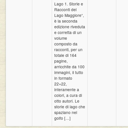
Lago 1. Storie e
Eventi
Racconti del
Lago Maggiore“,
è la seconda
edizione riveduta
e corretta di un
volume
composto da
racconti, per un
totale di 164
pagine,
arricchite da 100
immagini, il tutto
in formato
22×22,
interamente a
colori, a cura di
otto autori. Le
storie di lago che
spaziano nel
golfo […]