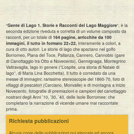
“
Gente di Lago 1. Storie e Racconti del Lago Maggiore
“, è la
seconda edizione riveduta e corretta di un volume composto da
racconti, per un totale di
164 pagine, arricchite da 100
immagini, il tutto in formato 22×22,
interamente a colori, a
cura di otto autori. Le storie di lago che spaziano nel golfo
Borromeo, Piana del Toce, Pallanza, Cannero, Cannobio (gare
di Canottaggio tra Otto e Novecento), Germignaga, Montegrino
Valtravaglia, lago in genere (“L’ospite, una storia di Natale di
lago”, di Maria Lina Bocchetta). Il tutto è corredato da una
messe di immagini: rarissime stereoscopie del 1860-70, foto di
villaggi di pescatori (Carciano, Monvalle) e di montagna a inizio
Novecento, fotografie di premiazioni e campioni del canottaggio
nostrani degli Anni ’10, ’30, ’40, delle Isole Borromee: che
completano la narrazione di vicende umane mai raccontate
prima.
Richiesta pubblicazioni
Alcune copie delle pubblicazioni qui elencate ed ancora