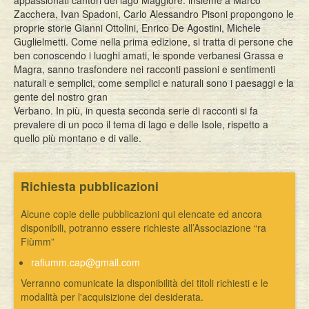
appassionati cantori del lago Maggiore: insieme a Marco
Zacchera, Ivan Spadoni, Carlo Alessandro Pisoni propongono le
proprie storie Gianni Ottolini, Enrico De Agostini, Michele
Guglielmetti. Come nella prima edizione, si tratta di persone che
ben conoscendo i luoghi amati, le sponde verbanesi Grassa e
Magra, sanno trasfondere nei racconti passioni e sentimenti
naturali e semplici, come semplici e naturali sono i paesaggi e la
gente del nostro gran
Verbano. In più, in questa seconda serie di racconti si fa
prevalere di un poco il tema di lago e delle Isole, rispetto a
quello più montano e di valle.
Richiesta pubblicazioni
Alcune copie delle pubblicazioni qui elencate ed ancora
disponibili, potranno essere richieste all’Associazione “ra
Fiùmm”
rafiumm.cap@gmail.com
Verranno comunicate la disponibilità dei titoli richiesti e le
modalità per l'acquisizione dei desiderata.