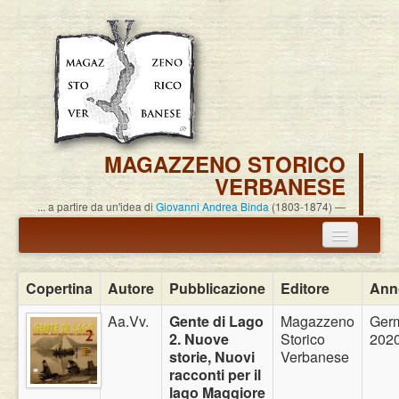
MAGAZZENO STORICO
VERBANESE
... a partire da un'idea di
Giovanni Andrea Binda
(1803-1874)
Annuncio termine attività
Copertina
Autore
Pubblicazione
Editore
Ann
Carlo Alessandro Pisoni
Aa.Vv.
Gente di Lago
Magazzeno
Ger
2. Nuove
Storico
202
Associazione
storie, Nuovi
Verbanese
racconti per il
Pubblicazioni
lago Maggiore