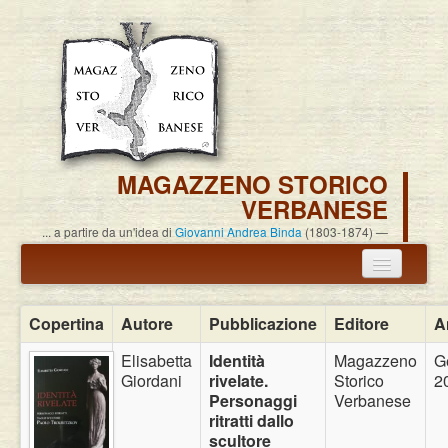
MAGAZZENO STORICO
VERBANESE
... a partire da un'idea di
Giovanni Andrea Binda
(1803-1874)
Annuncio termine attività
Copertina
Autore
Pubblicazione
Editore
A
Carlo Alessandro Pisoni
Elisabetta
Identità
Magazzeno
G
Giordani
rivelate.
Storico
2
Associazione
Personaggi
Verbanese
ritratti dallo
Pubblicazioni
scultore