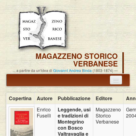
MAGAZZENO STORICO
VERBANESE
... a partire da un'idea di
Giovanni Andrea Binda
(1803-1874)
Annuncio termine attività
Copertina
Autore
Pubblicazione
Editore
Ann
Carlo Alessandro Pisoni
Enrico
Leggende, usi
Magazzeno
Ger
Fuselli
e tradizioni di
Storico
200
Associazione
Montegrino
Verbanese
con Bosco
Pubblicazioni
Valtravaglia e