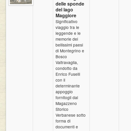
delle sponde
Eventi
del lago
Maggiore
Significativo
viaggio tra le
leggende e le
memorie dei
bellissimi paesi
di Montegrino e
Bosco
Valtravaglia,
condotto da
Enrico Fuselli
con il
determinante
appoggio
fornitogli dal
Magazzeno
Storico
Verbanese sotto
forma di
documenti e