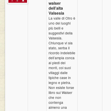
walser
Eventi
dell’alta
Valsesia
La valle di Otro è
uno dei luoghi
più belli e
suggestivi della
Valsesia.
Chiunque vi sia
stato, serba il
ricordo indelebile
dell’ampia conca
ai piedi dei
monti, coi suoi
villaggi dalle
tipiche case in
legno e pietra.
Non esiste forse
libro sui Walser
che non
contenga
almeno una