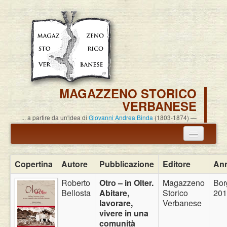
MAGAZZENO STORICO
VERBANESE
... a partire da un'idea di
Giovanni Andrea Binda
(1803-1874)
Annuncio termine attività
Copertina
Autore
Pubblicazione
Editore
An
Carlo Alessandro Pisoni
Roberto
Otro – in Olter.
Magazzeno
Bor
Bellosta
Abitare,
Storico
201
Associazione
lavorare,
Verbanese
vivere in una
Pubblicazioni
comunità