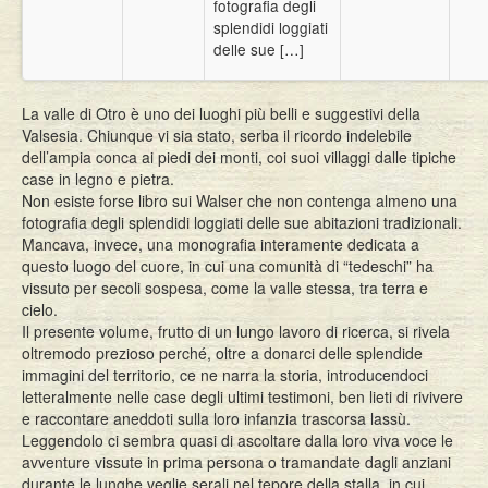
fotografia degli
splendidi loggiati
delle sue […]
La valle di Otro è uno dei luoghi più belli e suggestivi della
Valsesia. Chiunque vi sia stato, serba il ricordo indelebile
dell’ampia conca ai piedi dei monti, coi suoi villaggi dalle tipiche
case in legno e pietra.
Non esiste forse libro sui Walser che non contenga almeno una
fotografia degli splendidi loggiati delle sue abitazioni tradizionali.
Mancava, invece, una monografia interamente dedicata a
questo luogo del cuore, in cui una comunità di “tedeschi” ha
vissuto per secoli sospesa, come la valle stessa, tra terra e
cielo.
Il presente volume, frutto di un lungo lavoro di ricerca, si rivela
oltremodo prezioso perché, oltre a donarci delle splendide
immagini del territorio, ce ne narra la storia, introducendoci
letteralmente nelle case degli ultimi testimoni, ben lieti di rivivere
e raccontare aneddoti sulla loro infanzia trascorsa lassù.
Leggendolo ci sembra quasi di ascoltare dalla loro viva voce le
avventure vissute in prima persona o tramandate dagli anziani
durante le lunghe veglie serali nel tepore della stalla, in cui