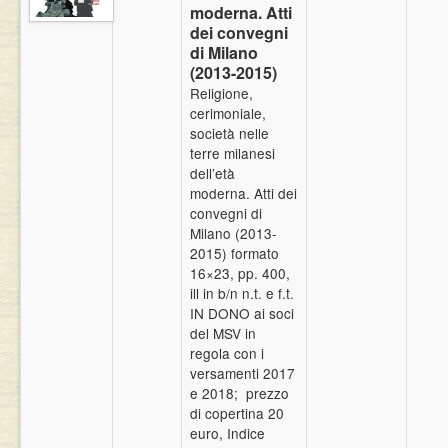
moderna. Atti
Eventi
dei convegni
di Milano
(2013-2015)
Religione,
cerimoniale,
società nelle
terre milanesi
dell’età
moderna. Atti dei
convegni di
Milano (2013-
2015) formato
16×23, pp. 400,
ill in b/n n.t. e f.t.
IN DONO ai soci
del MSV in
regola con i
versamenti 2017
e 2018; prezzo
di copertina 20
euro, Indice