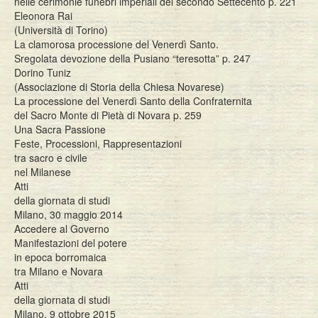
nelle cerimonie funebri imperiali del secondo Settecento p. 221
Eleonora Rai
(Università di Torino)
La clamorosa processione del Venerdì Santo.
Sregolata devozione della Pusiano “teresotta” p. 247
Dorino Tuniz
(Associazione di Storia della Chiesa Novarese)
La processione del Venerdì Santo della Confraternita
del Sacro Monte di Pietà di Novara p. 259
Una Sacra Passione
Feste, Processioni, Rappresentazioni
tra sacro e civile
nel Milanese
Atti
della giornata di studi
Milano, 30 maggio 2014
Accedere al Governo
Manifestazioni del potere
in epoca borromaica
tra Milano e Novara
Atti
della giornata di studi
Milano, 9 ottobre 2015