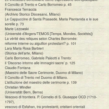
Il Concilio di Trento e Carlo Borromeo p. 45
Francesca Terraccia
(Archivio Storico Diocesano, Milano)
Le Cappuccine di Santa Prassede. Maria Piantanida e le sue
sorelle p. 73
Marie Lezowski
(Université d’Angers/TEMOS [Temps, Mondes, Sociétés])
La vérité des reliques selon Charles Borromée:
réforme interne ou aiguillon protestant? p. 101
Lara Maria Rosa Barbieri
(Storica dell’arte, Milano)
Carlo Borromeo, Gabriele Paleotti e Trento:
il ‘Discorso intorno alle immagini sacre’ p. 125
Claudio Fontana
(Maestro delle Sacre Cerimonie, Duomo di Milano)
Il Concilio di Trento nel Duomo di Milano.
L’istituzione del maestro delle cerimonie p. 139
Christian Windler
(Universität Bern, Berna)
Vescovo di frontiera. P. Cornelio di S. Giuseppe OCD (1710-
1797),
vescovo di Esfahan, tra protestanti, cristiani orientali