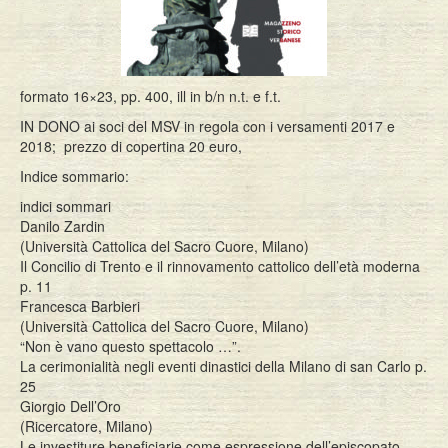
formato 16×23, pp. 400, ill in b/n n.t. e f.t.
IN DONO ai soci del MSV in regola con i versamenti 2017 e
2018; prezzo di copertina 20 euro,
Indice sommario:
indici sommari
Danilo Zardin
(Università Cattolica del Sacro Cuore, Milano)
Il Concilio di Trento e il rinnovamento cattolico dell’età moderna
p. 11
Francesca Barbieri
(Università Cattolica del Sacro Cuore, Milano)
“Non è vano questo spettacolo …”.
La cerimonialità negli eventi dinastici della Milano di san Carlo p.
25
Giorgio Dell’Oro
(Ricercatore, Milano)
Le investiture beneficiarie come espressione dell’episcopato.