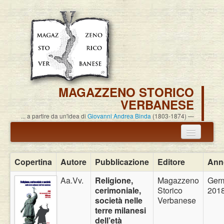
MAGAZZENO STORICO
VERBANESE
... a partire da un'idea di
Giovanni Andrea Binda
(1803-1874)
Annuncio termine attività
Copertina
Autore
Pubblicazione
Editore
Ann
Carlo Alessandro Pisoni
Aa.Vv.
Religione,
Magazzeno
Ger
cerimoniale,
Storico
201
Associazione
società nelle
Verbanese
terre milanesi
Pubblicazioni
dell’età