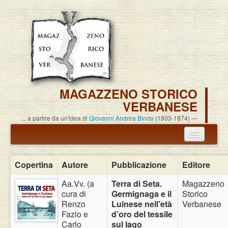
MAGAZZENO STORICO
VERBANESE
... a partire da un'idea di
Giovanni Andrea Binda
(1803-1874)
Annuncio termine attività
Copertina
Autore
Pubblicazione
Editore
Carlo Alessandro Pisoni
Aa.Vv. (a
Terra di Seta.
Magazzeno
cura di
Germignaga e il
Storico
Associazione
Renzo
Luinese nell’età
Verbanese
Fazio e
d’oro del tessile
Pubblicazioni
Carlo
sul lago