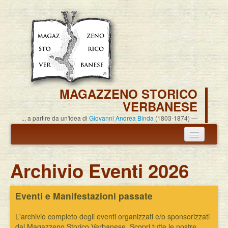
MAGAZZENO STORICO
VERBANESE
... a partire da un'idea di
Giovanni Andrea Binda
(1803-1874)
Annuncio termine attività
Archivio Eventi 2026
Carlo Alessandro Pisoni
Eventi e Manifestazioni passate
Associazione
Pubblicazioni
L'archivio completo degli eventi organizzati e/o sponsorizzati
dal Magazzeno Storico Verbanese. Scopri tutte le nostre