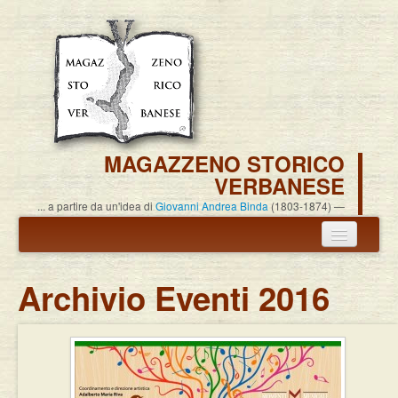
MAGAZZENO STORICO
VERBANESE
... a partire da un'idea di
Giovanni Andrea Binda
(1803-1874)
Annuncio termine attività
Archivio Eventi 2016
Carlo Alessandro Pisoni
Associazione
Pubblicazioni