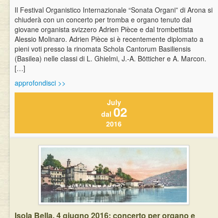
Il Festival Organistico Internazionale “Sonata Organi” di Arona si
chiuderà con un concerto per tromba e organo tenuto dal
giovane organista svizzero Adrien Pièce e dal trombettista
Alessio Molinaro. Adrien Pièce si è recentemente diplomato a
pieni voti presso la rinomata Schola Cantorum Basiliensis
(Basilea) nelle classi di L. Ghielmi, J.-A. Bötticher e A. Marcon.
[…]
approfondisci >>
July
02
dal
2016
Isola Bella, 4 giugno 2016: concerto per organo e