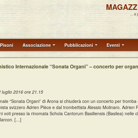
MAGAZZ
... a
Pisoni
Associazione
Pubblicazioni
Eventi
nistico Internazionale “Sonata Organi” – concerto per orga
 luglio 2016 ore 21.15
ionale “Sonata Organi” di Arona si chiuderà con un concerto per tromba
sta svizzero Adrien Pièce e dal trombettista Alessio Molinaro. Adrien P
 voti presso la rinomata Schola Cantorum Basiliensis (Basilea) nelle cl
 Marcon. […]