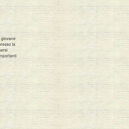
l giovane
presso la
sersi
importanti