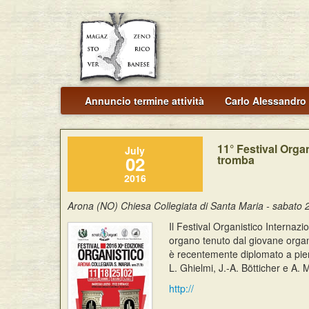
Annuncio termine attività
Carlo Alessandro 
11° Festival Orga
July
02
tromba
2016
Arona (NO) Chiesa Collegiata di Santa Maria - sabato 2
Il Festival Organistico Internaz
organo tenuto dal giovane organi
è recentemente diplomato a pieni
L. Ghielmi, J.-A. Bötticher e A.
http://