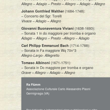
Allegro – Adagio – Presto
– Allegro
– Adagio
– Allegro
Johann Gottfried Walther
(1684-1748):
– Concerto del Sgr. Torelli
Vivace – Adagio – Allegro
Giovanni Buonaventura Viviani
(1638-1693):
– Sonata 1 in do maggiore per tromba e organo
Adagio – Allegro – Presto –Allegro – Adagio
Carl Philipp Emmanuel Bach
(1714-1788):
– Sonata in Fa maggiore Wq 70n°3
Allegro-Largo- Allegretto
Tomaso Albinoni
(1671-1751):
– Sonata in Do maggiore per tromba e organo
Grave – Allegro – Adagio – Allegro
Ra Fiùmm
Associazione Culturale Carlo Alessandro Pisoni
Germignaga (VA)
Per richieste e informazioni circa pubblicazioni e altro,