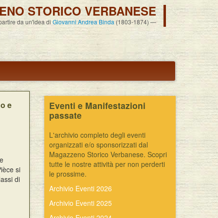
ENO STORICO VERBANESE
 partire da un'idea di
Giovanni Andrea Binda
(1803-1874)
no e
Eventi e Manifestazioni
passate
L'archivio completo degli eventi
organizzati e/o sponsorizzati dal
Magazzeno Storico Verbanese. Scopri
 e
tutte le nostre attività per non perderti
ièce si
le prossime.
assi di
Archivio Eventi 2026
Archivio Eventi 2025
Archivio Eventi 2024