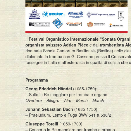
Il
Festival Organistico Internazionale “Sonata Organi
organista svizzero Adrien Pièce
e dal
trombettista Al
rinomata Schola Cantorum Basiliensis (Basilea) nelle clas
diplomato in tromba con G. Cassone presso il Conservatori
rassegne in Italia e all’estero sia in qualità di solista ch
Programma
Georg Friedrich H
ä
ndel
(1685-1759):
– Suite in Re maggiore per tromba e organo
Overture – Allegro
– Aire
– March
– March
Johann Sebastian Bach
(1685-1750):
– Praeludium, Lento e Fuga BWV 541 & 530/2
Giuseppe Torelli
(1659-1709):
– Concerto in Re maggiore per tromba e organo