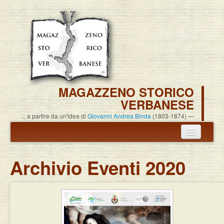
MAGAZZENO STORICO
VERBANESE
... a partire da un'idea di
Giovanni Andrea Binda
(1803-1874)
Annuncio termine attività
Archivio Eventi 2020
Carlo Alessandro Pisoni
Associazione
Pubblicazioni