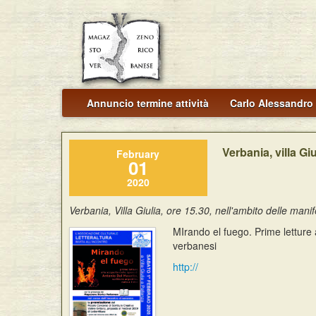
Annuncio termine attività
Carlo Alessandro 
Verbania, villa Gi
February
01
2020
Verbania, Villa Giulia, ore 15.30, nell'ambito delle manif
MIrando el fuego. Prime letture a
verbanesi
http://