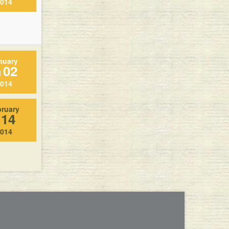
014
nuary
02
l
014
bruary
14
l
014