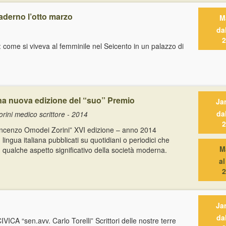
derno l’otto marzo
M
da
2
na: come si viveva al femminile nel Seicento in un palazzo di
na nuova edizione del “suo” Premio
Ja
da
ini medico scrittore - 2014
2
n Vincenzo Omodei Zorini” XVI edizione – anno 2014
ngua italiana pubblicati su quotidiani o periodici che
M
i, qualche aspetto significativo della società moderna.
a
2
Ja
da
CA “sen.avv. Carlo Torelli” Scrittori delle nostre terre