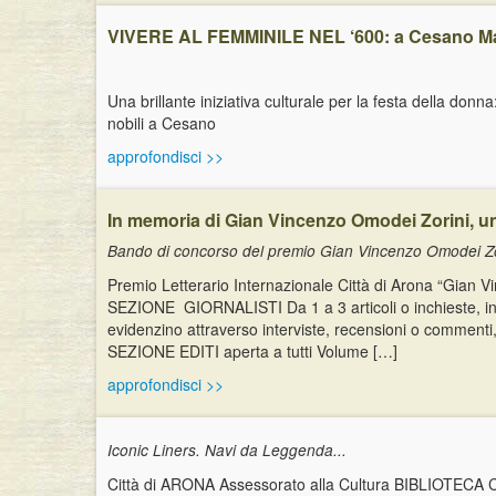
VIVERE AL FEMMINILE NEL ‘600: a Cesano Ma
Una brillante iniziativa culturale per la festa della don
nobili a Cesano
approfondisci >>
In memoria di Gian Vincenzo Omodei Zorini, u
Bando di concorso del premio Gian Vincenzo Omodei Zor
Premio Letterario Internazionale Città di Arona “Gia
SEZIONE GIORNALISTI Da 1 a 3 articoli o inchieste, in li
evidenzino attraverso interviste, recensioni o comment
SEZIONE EDITI aperta a tutti Volume […]
approfondisci >>
Iconic Liners. Navi da Leggenda...
Città di ARONA Assessorato alla Cultura BIBLIOTECA CIVI