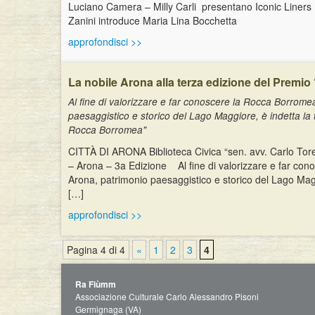
Luciano Camera – Milly Carli presentano Iconic Liners
Zanini introduce Maria Lina Bocchet
approfondisci >>
La nobile Arona alla terza edizione del Prem
Al fine di valorizzare e far conoscere la Rocca Borromea
paesaggistico e storico del Lago Maggiore, è indetta la 
Rocca Borromea"
CITTÀ DI ARONA Biblioteca Civica “sen. avv. Carlo Tore
– Arona – 3a Edizione Al fine di valorizzare e far cono
Arona, patrimonio paesaggistico e storico del Lago Mag
[…]
approfondisci >>
Pagina 4 di 4
«
1
2
3
4
Ra Fiùmm
Associazione Culturale Carlo Alessandro Pisoni
Germignaga (VA)