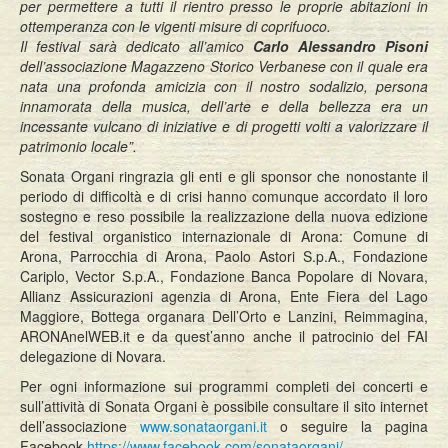
per permettere a tutti il rientro presso le proprie abitazioni in
ottemperanza con le vigenti misure di coprifuoco.
Il festival sarà dedicato all’amico
Carlo Alessandro Pisoni
dell’associazione Magazzeno Storico Verbanese con il quale era
nata una profonda amicizia con il nostro sodalizio, p
ersona
innamorata della musica, dell’arte e della bellezza era un
incessante vulcano di iniziative e di progetti volti a valorizzare il
patrimonio locale”.
Sonata Organi ringrazia gli enti e gli sponsor che nonostante il
periodo di difficoltà e di crisi hanno comunque accordato il loro
sostegno e reso possibile la realizzazione della nuova edizione
del festival organistico internazionale di Arona: Comune di
Arona, Parrocchia di Arona, Paolo Astori S.p.A., Fondazione
Cariplo, Vector S.p.A., Fondazione Banca Popolare di Novara,
Allianz Assicurazioni agenzia di Arona, Ente Fiera del Lago
Maggiore, Bottega organara Dell’Orto e Lanzini, Reimmagina,
ARONAnelWEB.it e da quest’anno anche il patrocinio del FAI
delegazione di Novara.
Per ogni informazione sui programmi completi dei concerti e
sull’attività di Sonata Organi è possibile consultare il sito internet
dell’associazione
www.sonataorgani.it
o seguire la pagina
Facebook
https://www.facebook.com/sonataorgani/