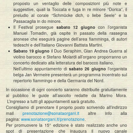
proposto un ventaglio delle composizioni più note e
suggestive, quali la Toccata e fuga in re minore “Dorica”, il
preludio al corale “Schmücke dich, o liebe Seele” e la
Passacaglia in do minore.
Il Festival prosegue
sabato 12 giugno
con l’organista
Manuel Tomadin, già ospite in passato della rassegna
aronese che eseguirà pagine dell’area fiamminga, di autori
tedeschi e dell’Italiano Giovanni Battista Martini.
Sabato 19 giugno
il Duo Seraphim, Gian Andrea Guerra al
violino barocco e Stefano Molardi all’organo proporranno un
concerto dedicato alla letteratura del barocco italiano.
Nell’ultimo appuntamento di
sabato 26 giugno
l’organista
belga Jan Vermeire presenterà un programma incentrato sul
repertorio fiammingo e della Germania del Nord.
In occasione di ogni concerto saranno distribuite gratuitamente
al pubblico le guide all’ascolto redatte da Marino Mora.
L’ingresso a tutti gli appuntamenti sarà gratuito.
Consigliamo di prenotare il proprio posto scrivendo all’indirizzo
mail
prenotazione@sonataorgani.it
altre info alla
pagina:
www.sonataorgani.it/prenotazione
.
Per promuovere la 15° edizione è stato realizzato anche uno
spot di presentazione che inaugura il nuovo canale