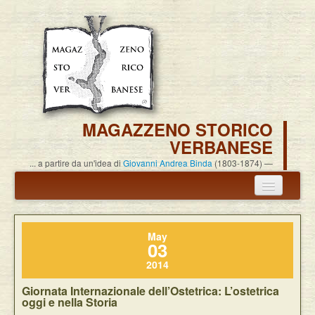
MAGAZZENO STORICO
VERBANESE
... a partire da un'idea di
Giovanni Andrea Binda
(1803-1874)
Annuncio termine attività
May
Carlo Alessandro Pisoni
03
2014
Associazione
Giornata Internazionale dell’Ostetrica: L’ostetrica
Pubblicazioni
oggi e nella Storia