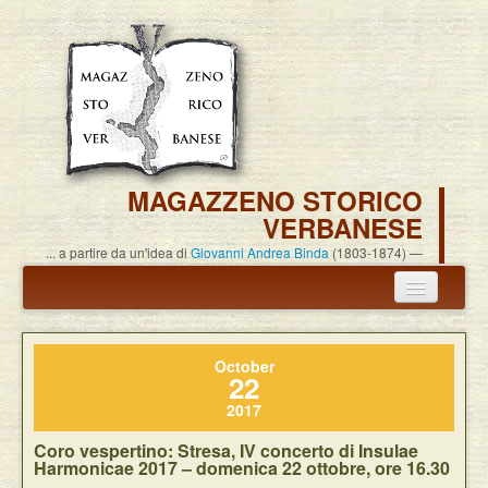
MAGAZZENO STORICO
VERBANESE
... a partire da un'idea di
Giovanni Andrea Binda
(1803-1874)
Annuncio termine attività
October
Carlo Alessandro Pisoni
22
2017
Associazione
Coro vespertino: Stresa, IV concerto di Insulae
Pubblicazioni
Harmonicae 2017 – domenica 22 ottobre, ore 16.30