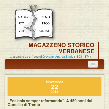
MAGAZZENO STORICO
VERBANESE
... a partire da un'idea di
Giovanni Andrea Binda
(1803-1874)
Annuncio termine attività
November
Carlo Alessandro Pisoni
22
2013
Associazione
“Ecclesia semper reformanda”. A 450 anni dal
Pubblicazioni
Concilio di Trento