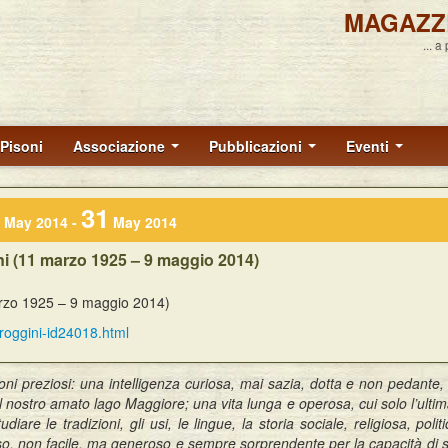
MAGAZZ
... a
Pisoni
Associazione
Pubblicazioni
Eventi
31
May 2014 -
May 2014
 (11 marzo 1925 – 9 maggio 2014)
rzo 1925 – 9 maggio 2014)
roggini-id24018.html
i preziosi: una intelligenza curiosa, mai sazia, dotta e non pedante,
sul nostro amato lago Maggiore; una vita lunga e operosa, cui solo l’ultim
are le tradizioni, gli usi, le lingue, la storia sociale, religiosa, politi
oso, non facile, ma generoso e sempre sorprendente per la capacità di s