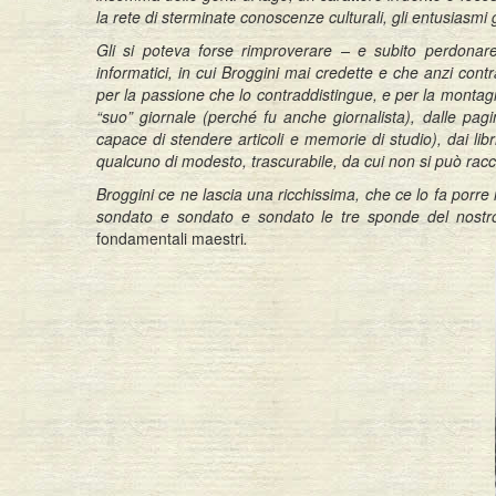
la rete di sterminate conoscenze culturali, gli entusiasmi g
Gli si poteva forse rimproverare – e subito perdonare
informatici, in cui Broggini mai credette e che anzi con
per la passione che lo contraddistingue, e per la montag
“suo” giornale (perché fu anche giornalista), dalle pagi
capace di stendere articoli e memorie di studio), dai libr
qualcuno di modesto, trascurabile, da cui non si può racc
Broggini ce ne lascia una ricchissima, che ce lo fa porre
sondato e sondato e sondato le tre sponde del nostro l
fondamentali maestri
.