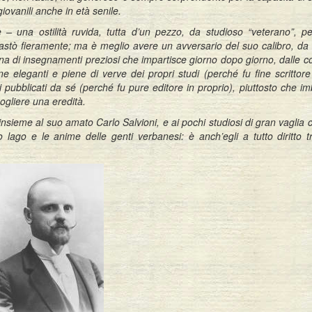
iovanili anche in età senile.
 – una ostilità ruvida, tutta d’un pezzo, da studioso “veterano”, p
trastò fieramente; ma è meglio avere un avversario del suo calibro, d
na di insegnamenti preziosi che impartisce giorno dopo giorno, dalle c
ne eleganti e piene di verve dei propri studi (perché fu fine scrittore
i pubblicati da sé (perché fu pure editore in proprio), piuttosto che imb
ogliere una eredità.
 insieme al suo amato Carlo Salvioni, e ai pochi studiosi di gran vaglia
ago e le anime delle genti verbanesi: è anch’egli a tutto diritto tr