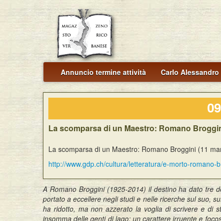
Annuncio termine attività
Carlo Alessandro 
09
La scomparsa di un Maestro: Romano Broggini
La scomparsa di un Maestro: Romano Broggini (11 ma
http://www.gdp.ch/cultura/letteratura/e-morto-romano-b
A Romano Broggini (1925-2014) il destino ha dato tre don
portato a eccellere negli studi e nelle ricerche sul suo, 
ha ridotto, ma non azzerato la voglia di scrivere e di studi
insomma delle genti di lago; un carattere irruente e foc