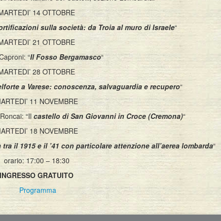
MARTEDI’ 14 OTTOBRE
ortificazioni sulla società: da Troia al muro di Israele
“
MARTEDI’ 21 OTTOBRE
Caproni: “
Il Fosso Bergamasco
“
MARTEDI’ 28 OTTOBRE
Belforte a Varese: conoscenza, salvaguardia e recupero
“
ARTEDI’ 11 NOVEMBRE
Roncai: “Il
castello di San Giovanni in Croce (Cremona)
“
ARTEDI’ 18 NOVEMBRE
lia tra il 1915 e il ’41 con particolare attenzione all’aerea lombarda
“
orario: 17:00 – 18:30
INGRESSO GRATUITO
Programma