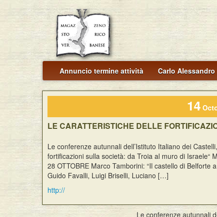
Annuncio termine attività
Carlo Alessandro 
14
Octo
LE CARATTERISTICHE DELLE FORTIFICAZI
Le conferenze autunnali dell’Istituto Italiano dei Cast
fortificazioni sulla società: da Troia al muro di Isr
28 OTTOBRE Marco Tamborini: “Il castello di Belfort
Guido Favalli, Luigi Briselli, Luciano […]
http://
Le conferenze autunnali del