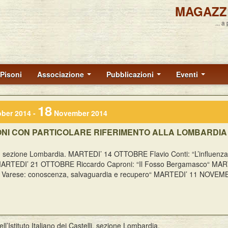
MAGAZZ
... a
Pisoni
Associazione
Pubblicazioni
Eventi
18
ber 2014 -
November 2014
ONI CON PARTICOLARE RIFERIMENTO ALLA LOMBARDIA
elli, sezione Lombardia. MARTEDI’ 14 OTTOBRE Flavio Conti: “L’influenza
aele“ MARTEDI’ 21 OTTOBRE Riccardo Caproni: “Il Fosso Bergamasco“ MA
e a Varese: conoscenza, salvaguardia e recupero“ MARTEDI’ 11 NOVE
l’Istituto Italiano dei Castelli, sezione Lombardia.