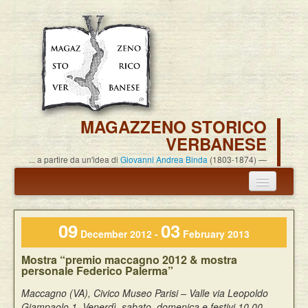
MAGAZZENO STORICO
VERBANESE
... a partire da un'idea di
Giovanni Andrea Binda
(1803-1874)
Annuncio termine attività
09
03
Carlo Alessandro Pisoni
December 2012 -
February 2013
Mostra “premio maccagno 2012 & mostra
Associazione
personale Federico Palerma”
Pubblicazioni
Maccagno (VA), Civico Museo Parisi – Valle via Leopoldo
Giampaolo 1. Venerdì, sabato, domenica e festivi 10.00 -