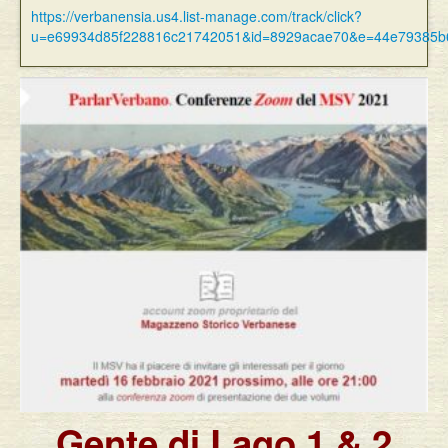
https://verbanensia.us4.list-manage.com/track/click?
u=e69934d85f228816c21742051&id=8929acae70&e=44e79385b
Gente di Lago 1 & 2