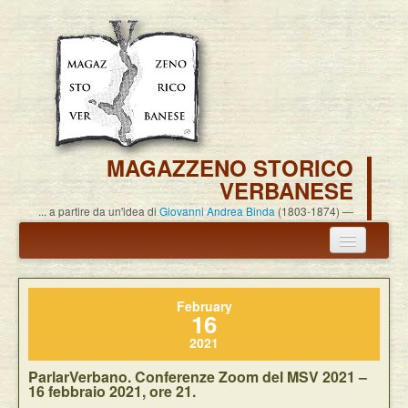
MAGAZZENO STORICO
VERBANESE
... a partire da un'idea di
Giovanni Andrea Binda
(1803-1874)
Annuncio termine attività
February
Carlo Alessandro Pisoni
16
2021
Associazione
ParlarVerbano. Conferenze Zoom del MSV 2021 –
Pubblicazioni
16 febbraio 2021, ore 21.