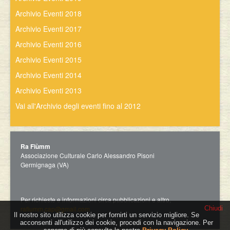
Archivio Eventi 2018
Archivio Eventi 2017
Archivio Eventi 2016
Archivio Eventi 2015
Archivio Eventi 2014
Archivio Eventi 2013
Vai all'Archivio degli eventi fino al 2012
Ra Fiùmm
Associazione Culturale Carlo Alessandro Pisoni
Germignaga (VA)
Per richieste e informazioni circa pubblicazioni e altro,
Chiudi
rafiumm.cap@gmail.com
Il nostro sito utilizza cookie per fornirti un servizio migliore. Se
acconsenti all'utilizzo dei cookie, procedi con la navigazione. Per