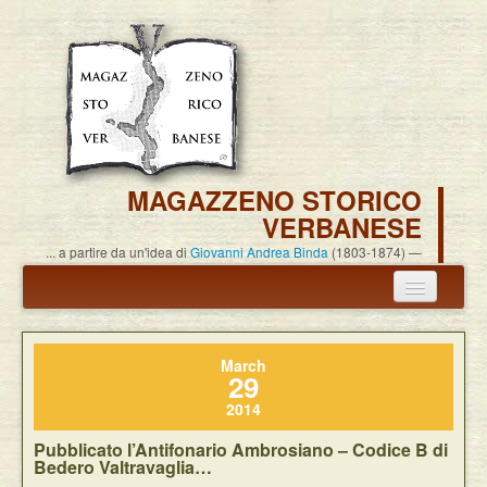
MAGAZZENO STORICO
VERBANESE
... a partire da un'idea di
Giovanni Andrea Binda
(1803-1874)
Annuncio termine attività
March
Carlo Alessandro Pisoni
29
2014
Associazione
Pubblicato l’Antifonario Ambrosiano – Codice B di
Pubblicazioni
Bedero Valtravaglia…