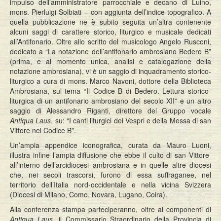
impulso dell’amministratore parrocchiale e decano di Luino,
mons. Pierluigi Solbiati – con aggiunta dell’indice topografico. A
quella pubblicazione ne è subito seguita un’altra contenente
alcuni saggi di carattere storico, liturgico e musicale dedicati
all’Antifonario. Oltre allo scritto del musicologo Angelo Rusconi,
dedicato a “La notazione dell’antifonario ambrosiano Bedero B”
(prima, e al momento unica, analisi e catalogazione della
notazione ambrosiana), vi è un saggio di inquadramento storico-
liturgico a cura di mons. Marco Navoni, dottore della Biblioteca
Ambrosiana, sul tema “Il Codice B di Bedero. Lettura storico-
liturgica di un antifonario ambrosiano del secolo XII” e un altro
saggio di Alessandro Riganti, direttore del Gruppo vocale
Antiqua Laus
, su: “I canti liturgici dei Vespri e della Messa di san
Vittore nel Codice B”.
Un’ampia appendice iconografica, curata da Mauro Luoni,
illustra infine l’ampia diffusione che ebbe il culto di san Vittore
all’interno dell’arcidiocesi ambrosiana e in quelle altre diocesi
che, nei secoli trascorsi, furono di essa suffraganee, nel
territorio dell’Italia nord-occidentale e nella vicina Svizzera
(Diocesi di Milano, Como, Novara, Lugano, Coira).
Alla conferenza stampa parteciperanno, oltre ai componenti di
Antiqua Laus
, il Commissario Straordinario della Provincia di