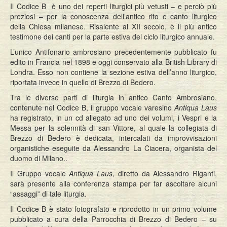
Il Codice B è uno dei reperti liturgici più vetusti – e perciò più
preziosi – per la conoscenza dell’antico rito e canto liturgico
della Chiesa milanese. Risalente al XII secolo, è il più antico
testimone dei canti per la parte estiva del ciclo liturgico annuale.
L’unico Antifonario ambrosiano precedentemente pubblicato fu
edito in Francia nel 1898 e oggi conservato alla British Library di
Londra. Esso non contiene la sezione estiva dell’anno liturgico,
riportata invece in quello di Brezzo di Bedero.
Tra le diverse parti di liturgia in antico Canto Ambrosiano,
contenute nel Codice B, il gruppo vocale varesino
Antiqua Laus
ha registrato, in un cd allegato ad uno dei volumi, i Vespri e la
Messa per la solennità di san Vittore, al quale la collegiata di
Brezzo di Bedero è dedicata, intercalati da improvvisazioni
organistiche eseguite da Alessandro La Ciacera, organista del
duomo di Milano..
Il Gruppo vocale
Antiqua Laus
, diretto da Alessandro Riganti,
sarà presente alla conferenza stampa per far ascoltare alcuni
“assaggi” di tale liturgia.
Il Codice B è stato fotografato e riprodotto in un primo volume
pubblicato a cura della Parrocchia di Brezzo di Bedero – su