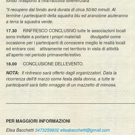
fondo*/trasporto a riva/raccolta differenziata
*il recupero dal fondo avrà durata di circa 50/60 minuti. Al
termine i partecipanti della squadra blu ed arancione aiuteranno
a terra la squadra verde.
17.30
RINFRESCO CONCLUSIVO tutte le associazioni locali
sono invitate a portare i propri materiali divulgativi come
occasione per i partecipanti di conoscere meglio le realtà locali
ed entrare così attivamente nel territorio in vista di attività
all’aperto nel periodo primaverile/estivo.
18.00
CONCLUSIONE DELL’EVENTO.
NOTA:
Il rinfresco sarà offerto dagli organizzatori. Data la
ricorrenza dell’8 marzo come festa della donna, a tutte le
partecipanti sarà fatto omaggio di un mazzetto di mimosa.
——————————————————————————————
PER MAGGIORI INFORMAZIONI
Elisa Bacchetti
3473259832
elisabacchetti@gmail.com