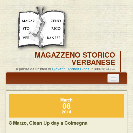
MAGAZZENO STORICO
VERBANESE
... a partire da un'idea di
Giovanni Andrea Binda
(1803-1874)
Annuncio termine attività
March
Carlo Alessandro Pisoni
08
2014
Associazione
8 Marzo, Clean Up day a Colmegna
Pubblicazioni