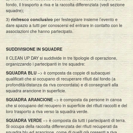
fondo, il trasporto a riva e la raccolta differenziata (vedi sezione
squadre);
3)
rinfresco conclusivo
per festeggiare insieme l’evento e
dare spazio a tutti per conoscersi ed entrare in contatto con le
associazioni che hanno partecipato.
SUDDIVISIONE IN SQUADRE
Il CLEAN UP DAY si suddivide in tre tipologie di operazione,
organizzando i partecipanti in tre squadre:
SQUADRA BLU
–> è composta da coppie di subacquei
qualificati che si occupano di recuperare rifiuti dal fondo (a
profondità/distanza da riva concordata) e di consegnarli alla
squadra arancione in superficie.
SQUADRA ARANCIONE
–> è composta da persone in canoa
che si occupano del recupero in superficie dei rifiuti raccolti e del
loro trasporto a riva verso la squadra verde.
SQUADRA VERDE
–> è composta da tutti i partecipanti di terra.
Si occupa della raccolta differenziata dei rifiuti recuperati da
squadra blu ed arancione, come di quelli già presenti a riva.