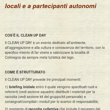
locali e a partecipanti autonomi
COS’È IL CLEAN UP DAY
Il CLEAN UP DAY è un evento dedicato all’ambiente,
all’aggregazione e alla cultura e conoscenza del territorio, con lo
specifico intento di far vivere e valorizzare la località di
Colmegna da sempre meta turistica del lago.
COME È STRUTTURATO
Il CLEAN UP DAY prevede tre principali momenti:
1)
briefing iniziale
entro il quale vengono specificati ruoli e
referenti (vedi sezione squadre) distribuiti i materiali per la
raccolta (vedi sezione kit del gruppo/kit personale) e
consegnati/compilati i moduli per lo scarico di responsabilità;
2) momento di
raccolta collettiva
che include il recupero dal